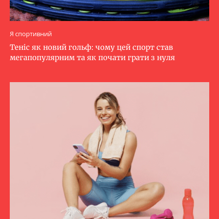
Я спортивний
Теніс як новий гольф: чому цей спорт став
мегапопулярним та як почати грати з нуля