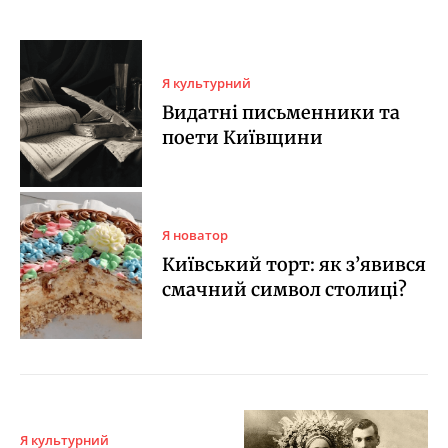
Я культурний
Видатні письменники та
поети Київщини
Я новатор
Київський торт: як з’явився
смачний символ столиці?
Я культурний