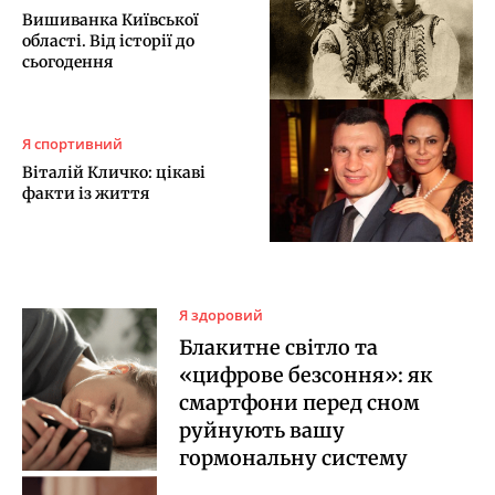
Вишиванка Київської
області. Від історії до
сьогодення
Я спортивний
Віталій Кличко: цікаві
факти із життя
Я здоровий
Блакитне світло та
«цифрове безсоння»: як
смартфони перед сном
руйнують вашу
гормональну систему