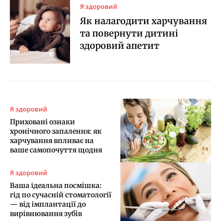
Я здоровий
Як налагодити харчування
та повернути дитині
здоровий апетит
Я здоровий
Приховані ознаки
хронічного запалення: як
харчування впливає на
ваше самопочуття щодня
Я здоровий
Ваша ідеальна посмішка:
гід по сучасній стоматології
— від імплантації до
вирівнювання зубів