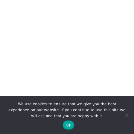
Актуальні
We use cookies to ensure that we give you the best
experience on our website. If you continue to use this site we
will assume that you are happy with it.
Сучасна візуалізація знань: роль мультимедійних
Ok
панелей у точних науках