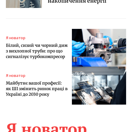
накопичення енергії
Я новатор
Білий, сизий чи чорний дим
з вихлопної труби: про що
сигналізує турбокомпресор
Я новатор
Майбутнє вашої професії:
як ШІ змінить ринок праці в
Україні до 2030 року
Я новатор